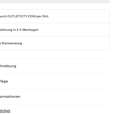
durch
OUTLETCITY.COM
per DHL
Lieferung in 3-5 Werktagen
se Rücksendung
chreibung
flege
formationen
 SONS