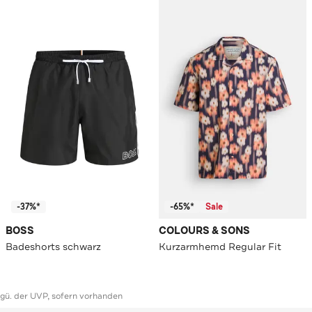
-37%*
-65%*
Sale
BOSS
COLOURS & SONS
Badeshorts schwarz
Kurzarmhemd Regular Fit
ggü. der UVP, sofern vorhanden