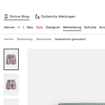
Online Shop
Outletcity Metzingen
Herren
Neu
Sale
Designer
Bekleidung
Schuhe
Acc
Abteilung ändern, ausgewählt:
Herren
Bekleidung
Bademode
Badeshorts gemustert