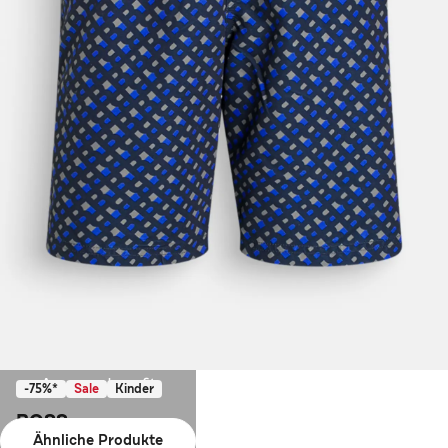
Ausverkauft
-75%*
Sale
Kinder
BOSS
Ähnliche Produkte
Badeshorts gemustert