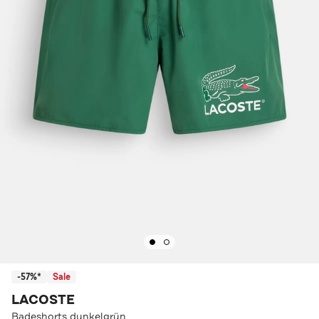
-57%*
Sale
LACOSTE
Badeshorts dunkelgrün