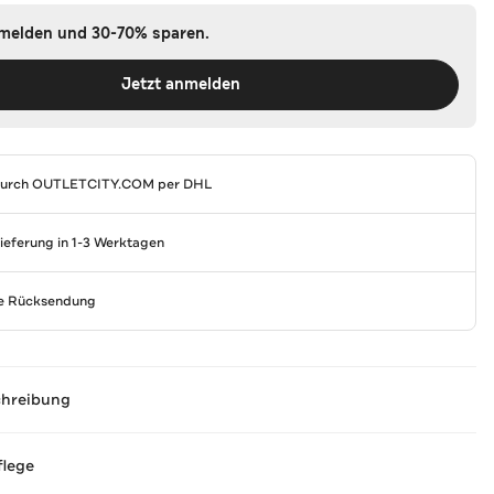
nmelden und 30-70% sparen.
Jetzt anmelden
durch
OUTLETCITY.COM
per DHL
Lieferung in 1-3 Werktagen
se Rücksendung
chreibung
flege