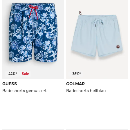
-44%*
Sale
-36%*
GUESS
COLMAR
Badeshorts gemustert
Badeshorts hellblau