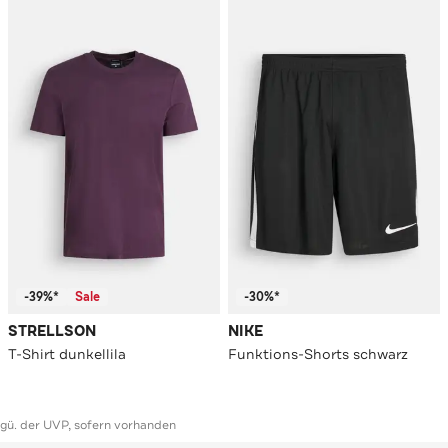
-39%*
Sale
-30%*
STRELLSON
NIKE
T-Shirt dunkellila
Funktions-Shorts schwarz
ggü. der UVP, sofern vorhanden