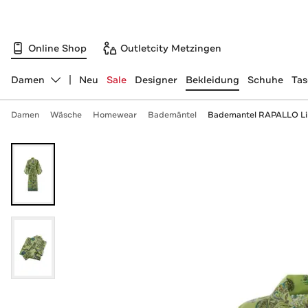
Online Shop
Outletcity Metzingen
Damen
Neu
Sale
Designer
Bekleidung
Schuhe
Ta
Abteilung ändern, ausgewählt:
Damen
Wäsche
Homewear
Bademäntel
Bademantel RAPALLO Li