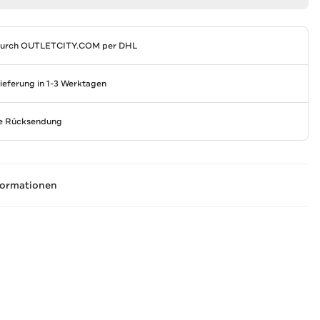
durch
OUTLETCITY.COM
per DHL
Lieferung in 1-3 Werktagen
se Rücksendung
formationen