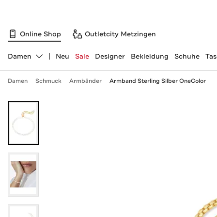
Online Shop
Outletcity Metzingen
Damen
Neu
Sale
Designer
Bekleidung
Schuhe
Ta
Abteilung ändern, ausgewählt:
Damen
Schmuck
Armbänder
Armband Sterling Silber OneColor