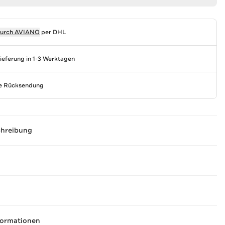
durch
AVIANO
per DHL
Lieferung in 1-3 Werktagen
se Rücksendung
chreibung
formationen