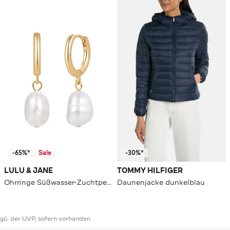
-65%*
Sale
-30%*
LULU & JANE
TOMMY HILFIGER
Ohrringe Süßwasser-Zuchtperle OneColor
Daunenjacke dunkelblau
ggü. der UVP, sofern vorhanden