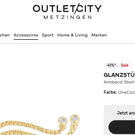
schen
Accessoires
Sport
Home & Living
Marken
-41%*
Sale
GLANZST
Armband Sterli
Farbe:
OneCol
Jetzt a