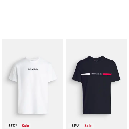
-66%*
Sale
-51%*
Sale