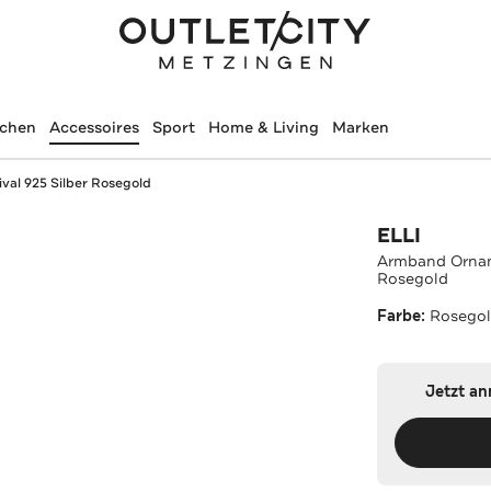
schen
Accessoires
Sport
Home & Living
Marken
al 925 Silber Rosegold
ELLI
Armband Orname
Rosegold
Farbe:
Rosego
Jetzt a