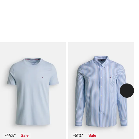
-44%*
Sale
-51%*
Sale