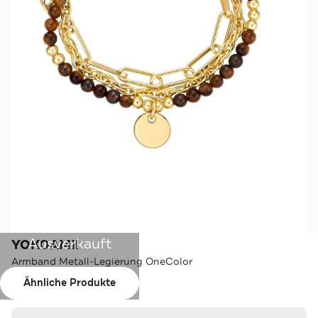
Ausverkauft
YOKOAMII
Armband Metall-Legierung OneColor
Ähnliche Produkte
Farbe:
OneColor