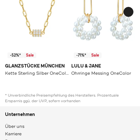
-52%*
Sale
-71%*
Sale
GLANZSTÜCKE MÜNCHEN
LULU & JANE
Kette Sterling Silber OneColor
Ohrringe Messing OneColor
* Unverbindliche Preisempfehlung des Herstellers. Prozentuale
Ersparnis ggü. der UVP, sofern vorhanden
Unternehmen
Über uns
Karriere