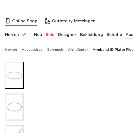
Online Shop
Outletcity Metzingen
Herren
Neu
Sale
Designer
Bekleidung
Schuhe
Acc
Abteilung ändern, ausgewählt:
Herren
Accessoires
Schmuck
Armbänder
Armband ID Platte Figa