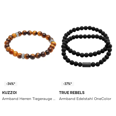
-34%*
-37%*
KUZZOI
TRUE REBELS
Armband Herren Tiegerauge Braun Vintage 925 Silber Silber
Armband Edelstahl OneColor