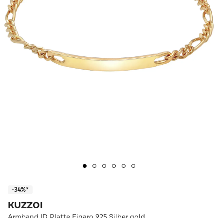
-34%*
KUZZOI
Armband ID Platte Figaro 925 Silber gold