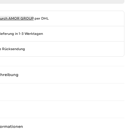
durch
AMOR GROUP
per DHL
Lieferung in 1-3 Werktagen
se Rücksendung
chreibung
formationen