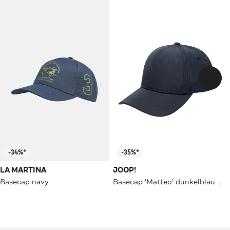
-34%*
-35%*
LA MARTINA
JOOP!
Basecap navy
Basecap 'Matteo' dunkelblau unisex