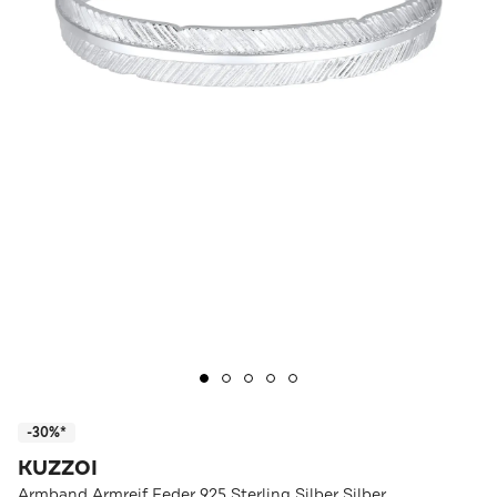
-30%*
KUZZOI
Armband Armreif Feder 925 Sterling Silber Silber