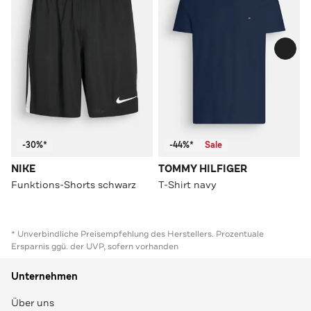
-30%*
-44%*
Sale
NIKE
TOMMY HILFIGER
Funktions-Shorts schwarz
T-Shirt navy
* Unverbindliche Preisempfehlung des Herstellers. Prozentuale
Ersparnis ggü. der UVP, sofern vorhanden
Unternehmen
Über uns