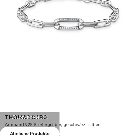
Ausverkauft
THOMAS SABO
Armband 925 Sterlingsilber, geschwärzt silber
Ähnliche Produkte
Farbe:
silber