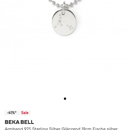
-41%*
Sale
BEKA BELL
Armband 925 Sterling Silber Glänzend 19cm Fische silber