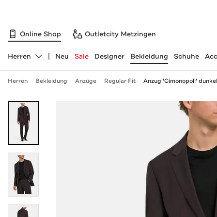
Online Shop
Outletcity Metzingen
Herren
Neu
Sale
Designer
Bekleidung
Schuhe
Acc
Abteilung ändern, ausgewählt:
Herren
Bekleidung
Anzüge
Regular Fit
Anzug 'Cimonopoli' dunke