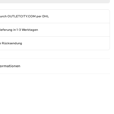
durch
OUTLETCITY.COM
per DHL
Lieferung in 1-3 Werktagen
se Rücksendung
formationen