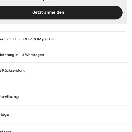
Jetzt anmelden
durch
OUTLETCITY.COM
per DHL
Lieferung in 1-3 Werktagen
se Rücksendung
chreibung
flege