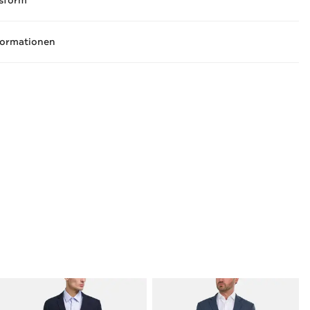
sform
formationen