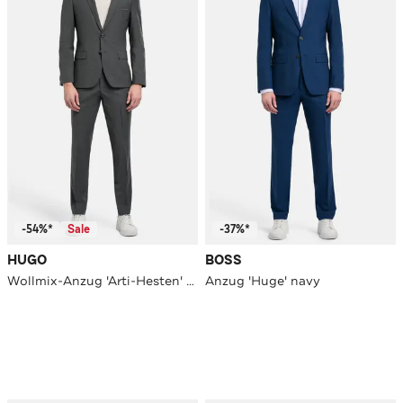
-54%*
Sale
-37%*
HUGO
BOSS
Wollmix-Anzug 'Arti-Hesten' grau
Anzug 'Huge' navy