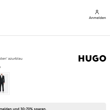
Anmelden
sten' azurblau
u
nmelden und 30-70% sparen.