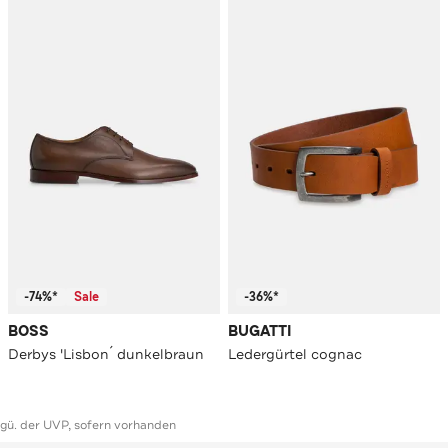
-74%*
Sale
-36%*
BOSS
BUGATTI
Derbys 'Lisbon´ dunkelbraun
Ledergürtel cognac
ggü. der UVP, sofern vorhanden