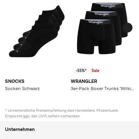
-55%*
Sale
SNOCKS
WRANGLER
Socken Schwarz
3er-Pack Boxer Trunks 'Wilkins' schwarz
* Unverbindliche Preisempfehlung des Herstellers. Prozentuale
Ersparnis ggü. der UVP, sofern vorhanden
Unternehmen