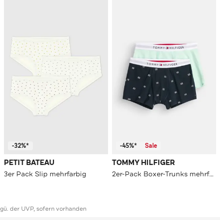
-32%*
-45%*
Sale
PETIT BATEAU
TOMMY HILFIGER
3er Pack Slip mehrfarbig
2er-Pack Boxer-Trunks mehrfarbig
ggü. der UVP, sofern vorhanden