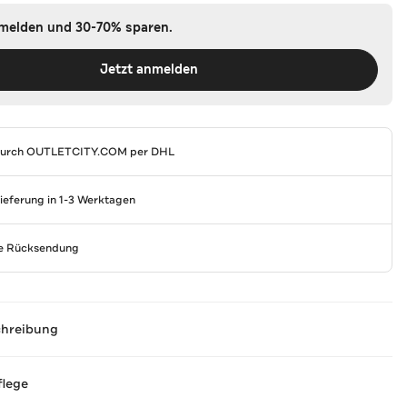
nmelden und 30-70% sparen.
Jetzt anmelden
durch
OUTLETCITY.COM
per DHL
Lieferung in 1-3 Werktagen
se Rücksendung
chreibung
flege