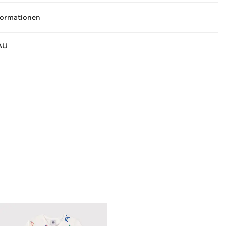
formationen
AU