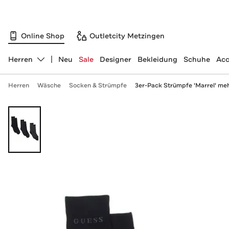
Online Shop
Outletcity Metzingen
Herren
Neu
Sale
Designer
Bekleidung
Schuhe
Acc
Abteilung ändern, ausgewählt:
Herren
Wäsche
Socken & Strümpfe
3er-Pack Strümpfe 'Marrel' me