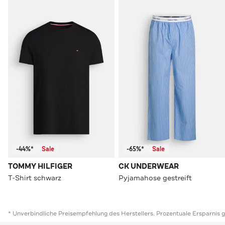
-44%*
Sale
-65%*
Sale
TOMMY HILFIGER
CK UNDERWEAR
T-Shirt schwarz
Pyjamahose gestreift
* Unverbindliche Preisempfehlung des Herstellers. Prozentuale Ersparnis 