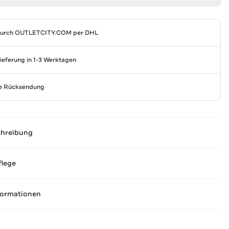
durch
OUTLETCITY.COM
per DHL
Lieferung in 1-3 Werktagen
se Rücksendung
chreibung
flege
formationen