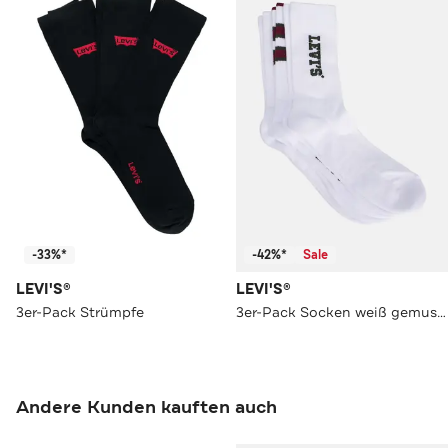
-33%*
-42%*
Sale
LEVI'S®
LEVI'S®
3er-Pack Strümpfe
3er-Pack Socken weiß gemustert
Andere Kunden kauften auch