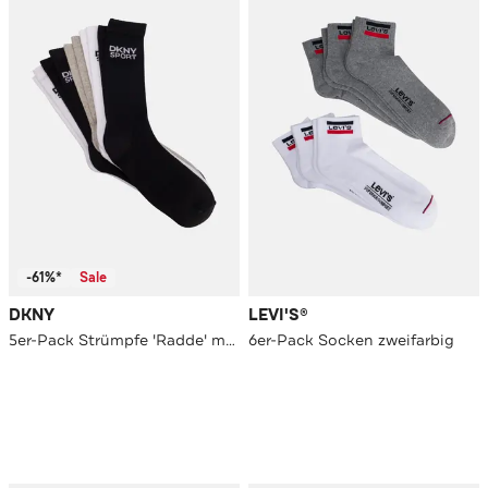
-61%*
Sale
DKNY
LEVI'S®
5er-Pack Strümpfe 'Radde' mehrfarbig
6er-Pack Socken zweifarbig