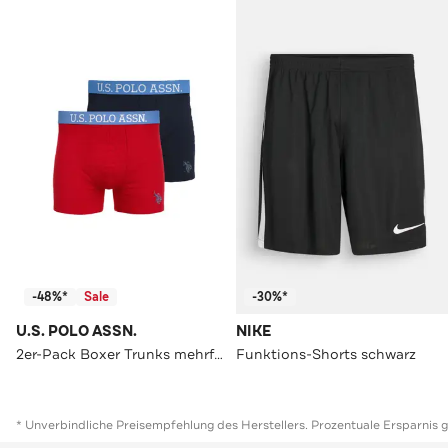
-48%*
Sale
-30%*
U.S. POLO ASSN.
NIKE
2er-Pack Boxer Trunks mehrfarbig
Funktions-Shorts schwarz
* Unverbindliche Preisempfehlung des Herstellers. Prozentuale Ersparnis 