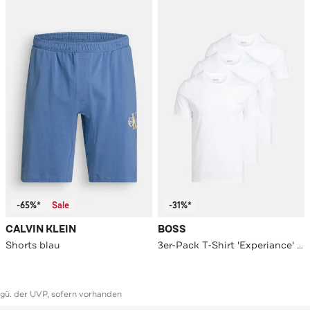
-65%*
Sale
-31%*
CALVIN KLEIN
BOSS
Shorts blau
3er-Pack T-Shirt 'Experiance' weiß
ggü. der UVP, sofern vorhanden