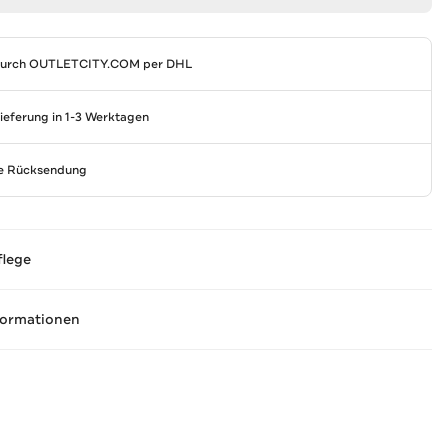
durch
OUTLETCITY.COM
per DHL
Lieferung in 1-3 Werktagen
se Rücksendung
flege
formationen