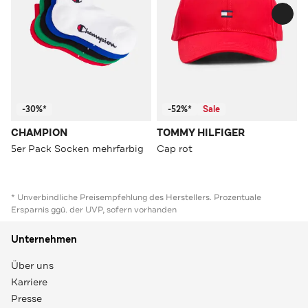
-30%*
-52%*
Sale
CHAMPION
TOMMY HILFIGER
5er Pack Socken mehrfarbig
Cap rot
* Unverbindliche Preisempfehlung des Herstellers. Prozentuale
Ersparnis ggü. der UVP, sofern vorhanden
Unternehmen
Über uns
Karriere
Presse