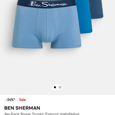
-54%*
Sale
BEN SHERMAN
3er-Pack Boxer Trunks 'Francis' mehrfarbig