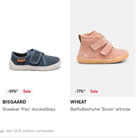
-39%*
Sale
-77%*
Sale
BISGAARD
WHEAT
Sneaker 'Pav' dunkelblau
Barfußschuhe 'Sixan' altrosa
ggü. der UVP, sofern vorhanden