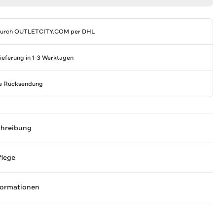
durch
OUTLETCITY.COM
per DHL
Lieferung in 1-3 Werktagen
se Rücksendung
chreibung
flege
formationen