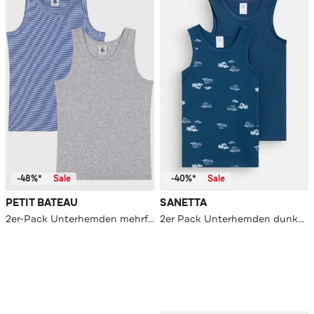
-48%*
Sale
-40%*
Sale
PETIT BATEAU
SANETTA
2er-Pack Unterhemden mehrfarbig
2er Pack Unterhemden dunkelblau-gemustert