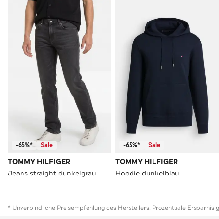
-65%*
Sale
-65%*
Sale
TOMMY HILFIGER
TOMMY HILFIGER
Jeans straight dunkelgrau
Hoodie dunkelblau
* Unverbindliche Preisempfehlung des Herstellers. Prozentuale Ersparnis 