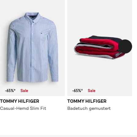
-65%*
Sale
-65%*
Sale
TOMMY HILFIGER
TOMMY HILFIGER
Casual-Hemd Slim Fit
Badetuch gemustert