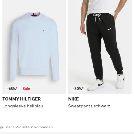
-65%*
Sale
-30%*
TOMMY HILFIGER
NIKE
Longsleeve hellblau
Sweatpants schwarz
ggü. der UVP, sofern vorhanden