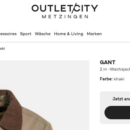
essoires
Sport
Wäsche
Home & Living
Marken
aki
GANT
2 in -Wachsjac
Farbe:
khaki
Jetzt a