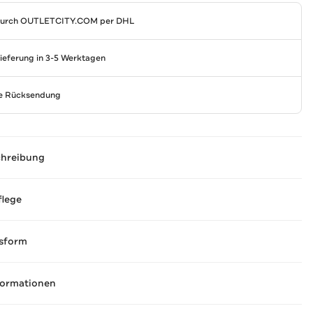
durch
OUTLETCITY.COM
per DHL
Lieferung in 3-5 Werktagen
se Rücksendung
chreibung
flege
sform
formationen