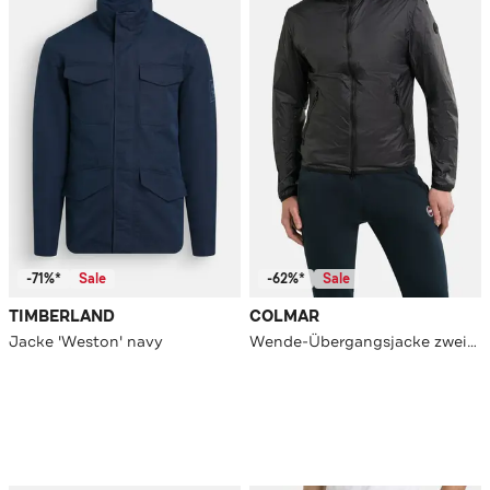
-71%*
Sale
-62%*
Sale
TIMBERLAND
COLMAR
Jacke 'Weston' navy
Wende-Übergangsjacke zweifarbig