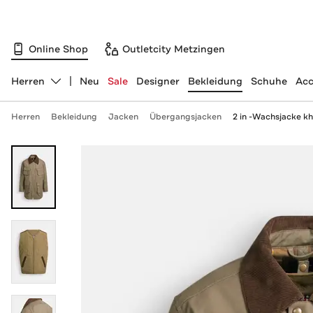
Online Shop
Outletcity Metzingen
Herren
Neu
Sale
Designer
Bekleidung
Schuhe
Acc
Abteilung ändern, ausgewählt:
Herren
Bekleidung
Jacken
Übergangsjacken
2 in -Wachsjacke kh