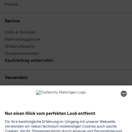
Presse
Service
Hilfe & Kontakt
Partnerprogramm
Widerrufsrecht
Studentenvorteil
Kaufvertrag widerrufen
Versandart
Zahlungsarten