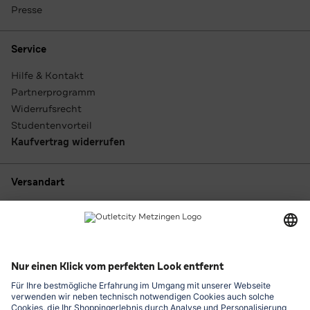
Presse
Service
Hilfe & Kontakt
Partnerprogramm
Widerrufsrecht
Studentenvorteil
Kaufvertrag widerrufen
Versandart
Zahlungsarten