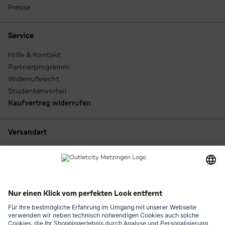
Presse
Service
Hilfe & Kontakt
Partnerprogramm
Widerrufsrecht
Studentenvorteil
Kaufvertrag widerrufen
Versandart
Zahlungsarten