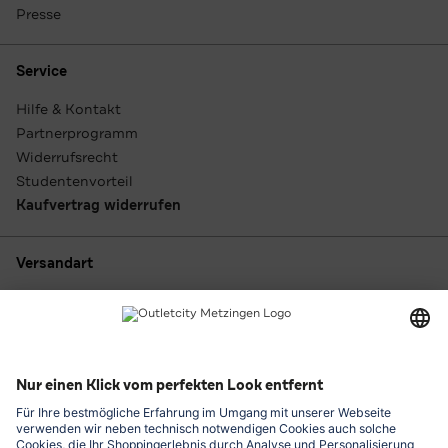
Presse
Service
Hilfe & Kontakt
Partnerprogramm
Widerrufsrecht
Studentenvorteil
Kaufvertrag widerrufen
Versandart
Zahlungsarten