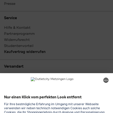
Presse
Service
Hilfe & Kontakt
Partnerprogramm
Widerrufsrecht
Studentenvorteil
Kaufvertrag widerrufen
Versandart
Zahlungsarten