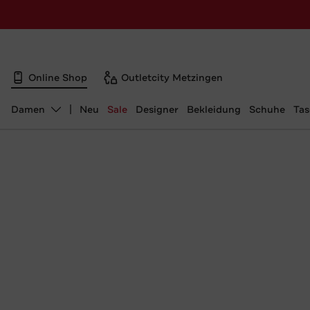
Online Shop
Outletcity Metzingen
Damen
Neu
Sale
Designer
Bekleidung
Schuhe
Ta
Abteilung ändern, ausgewählt: