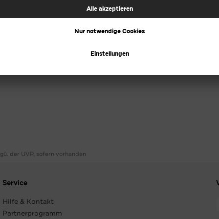
ggü. der UVP, sofern vorhanden
Service
Hilfe & Kontakt
Partnerprogramm