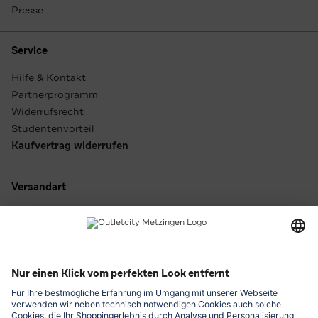
Presse
Service
Hilfe & Kontakt
Partnerprogramm
Widerrufsrecht
Studentenvorteil
Kaufvertrag widerrufen
Versandart
Zahlungsarten