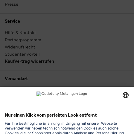
Presse
Service
Hilfe & Kontakt
Partnerprogramm
Widerrufsrecht
Studentenvorteil
Kaufvertrag widerrufen
Versandart
Zahlungsarten