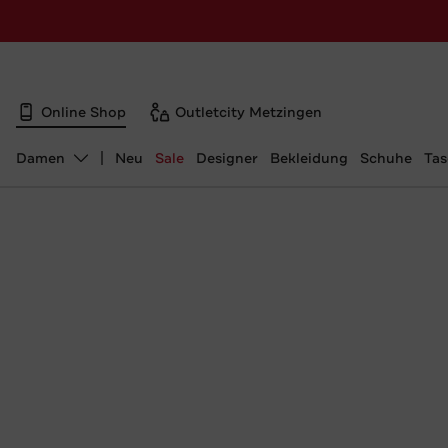
Online Shop
Outletcity Metzingen
Damen
Neu
Sale
Designer
Bekleidung
Schuhe
Ta
Abteilung ändern, ausgewählt: