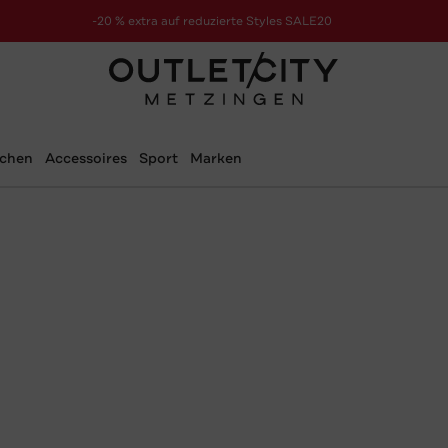
-20 % extra auf reduzierte Styles SALE20
zur Aktion
schen
Accessoires
Sport
Marken