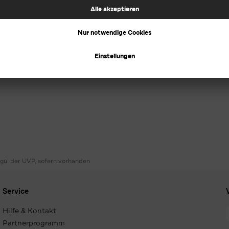
ggü. der UVP, sofern vorhanden
Service
Hilfe & Kontakt
Partnerprogramm