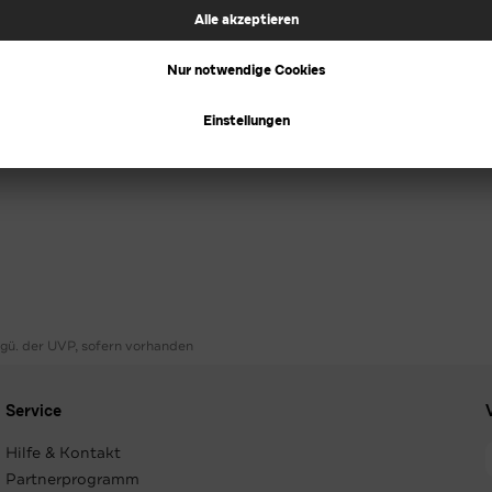
ggü. der UVP, sofern vorhanden
Service
Hilfe & Kontakt
Partnerprogramm