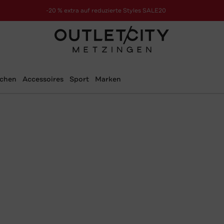
-20 % extra auf reduzierte Styles SALE20
zur Aktion
schen
Accessoires
Sport
Marken