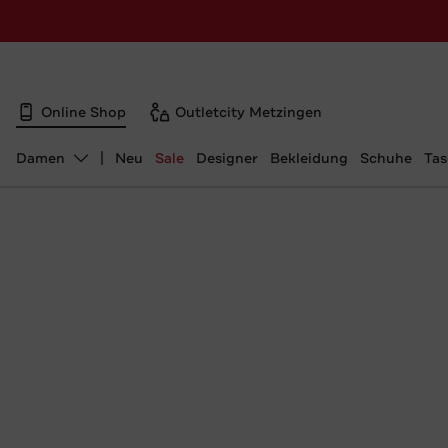
Online Shop
Outletcity Metzingen
Damen
Neu
Sale
Designer
Bekleidung
Schuhe
Ta
Abteilung ändern, ausgewählt: