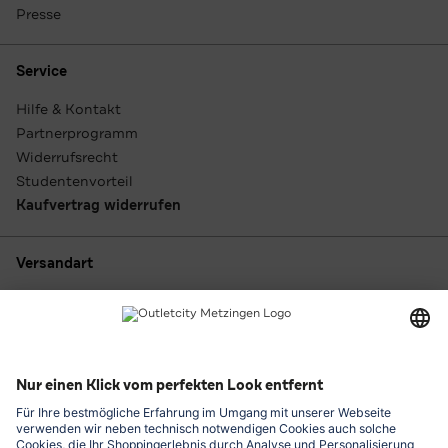
Presse
Service
Hilfe & Kontakt
Partnerprogramm
Widerrufsrecht
Studentenvorteil
Kaufvertrag widerrufen
Versandart
Zahlungsarten