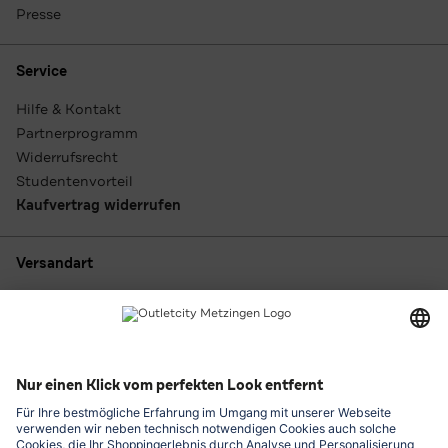
Presse
Service
Hilfe & Kontakt
Partnerprogramm
Widerrufsrecht
Studentenvorteil
Kaufvertrag widerrufen
Versandart
Zahlungsarten