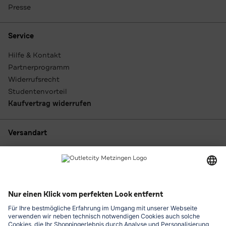
Presse
Service
Hilfe & Kontakt
Partnerprogramm
Widerrufsrecht
Studentenvorteil
Kaufvertrag widerrufen
Versandart
Zahlungsarten