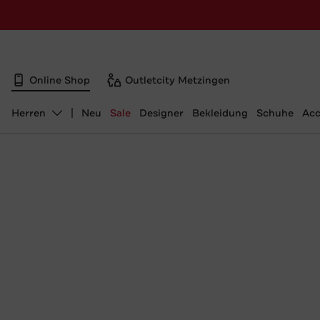
Online Shop
Outletcity Metzingen
Herren
Neu
Sale
Designer
Bekleidung
Schuhe
Acc
Abteilung ändern, ausgewählt: