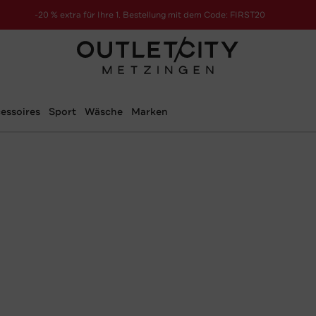
-20 % extra für Ihre 1. Bestellung mit dem Code: FIRST20
essoires
Sport
Wäsche
Marken