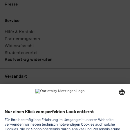
Presse
Service
Hilfe & Kontakt
Partnerprogramm
Widerrufsrecht
Studentenvorteil
Kaufvertrag widerrufen
Versandart
Zahlungsarten