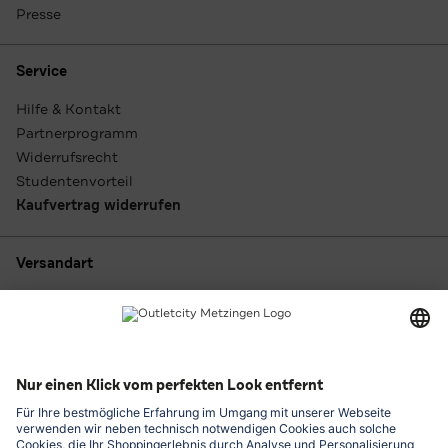
Presse
Service
Hilfe & Kontakt
Partnerprogramm
Widerrufsrecht
Studentenvorteil
Kaufvertrag widerrufen
Versandart
Zahlungsarten