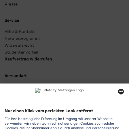
Presse
Service
Hilfe & Kontakt
Partnerprogramm
Widerrufsrecht
Studentenvorteil
Kaufvertrag widerrufen
Versandart
Zahlungsarten