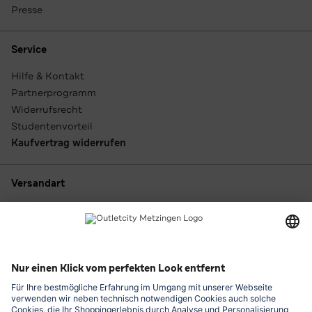
Presse
Service
Hilfe & Kontakt
Partnerprogramm
Widerrufsrecht
Studentenvorteil
Kaufvertrag widerrufen
Versandart
Zahlungsarten