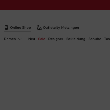
Online Shop
Outletcity Metzingen
Damen
Neu
Sale
Designer
Bekleidung
Schuhe
Ta
Abteilung ändern, ausgewählt: