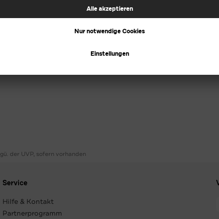
ggü. der UVP, sofern vorhanden
Service
Hilfe & Kontakt
Partnerprogramm