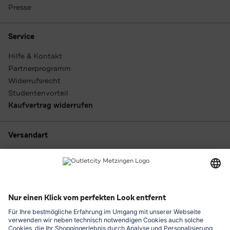
Presse
Service
Hilfe & Kontakt
Partnerprogramm
Widerrufsrecht
Studentenvorteil
Kaufvertrag widerrufen
Versandart
Zahlungsarten