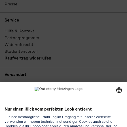
Presse
Service
Hilfe & Kontakt
Partnerprogramm
Widerrufsrecht
Studentenvorteil
Kaufvertrag widerrufen
Versandart
Zahlungsarten