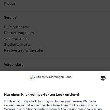
Presse
Service
Hilfe & Kontakt
Partnerprogramm
Widerrufsrecht
Studentenvorteil
Kaufvertrag widerrufen
Versandart
Zahlungsarten