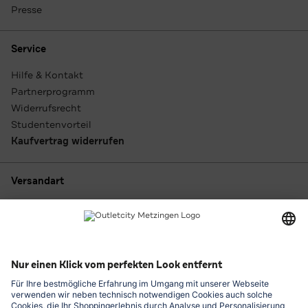
Presse
Service
Hilfe & Kontakt
Partnerprogramm
Widerrufsrecht
Studentenvorteil
Kaufvertrag widerrufen
Versandart
Zahlungsarten